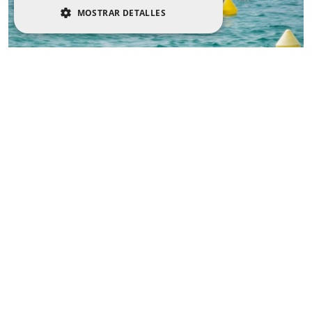
MOSTRAR DETALLES
COOKIES ESTRICTAMENTE
NECESARIAS
COOKIES DE RENDIMIENTO
COOKIES DE PREFERENCIAS
COOKIES DE FUNCIONALIDAD
Cookies estrictamente necesarias
Cookies de rendimiento
Cookies de preferencias
ESQUÍ NÁUTICO
ESQUÍ BUS
Cookies de funcionalidad
Y WAKEBOARD
(CHURRO)
Las cookies estrictamente necesarias permiten
la funcionalidad principal del sitio web, como
el inicio de sesión de usuario y la gestión de
cuentas. El sitio web no se puede utilizar
correctamente sin las cookies estrictamente