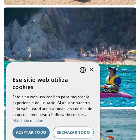
×
Ese sitio web utiliza
CATALAN
cookies
SPANISH
Este sitio web usa cookies para mejorar la
experiencia del usuario. Al utilizar nuestro
FRENCH
sitio web, usted acepta todas las cookies de
ENGLISH
acuerdo con nuestra Política de cookies.
Más información
ACEPTAR TODO
RECHAZAR TODO