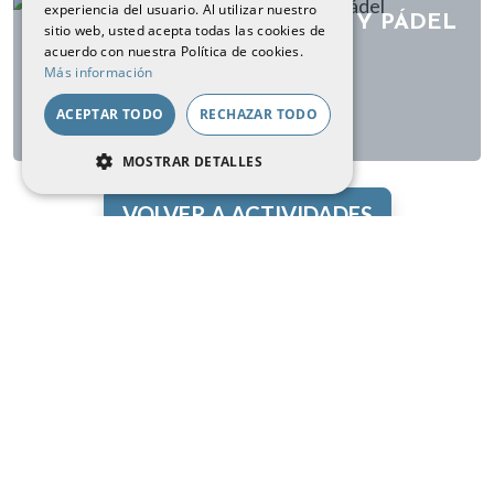
experiencia del usuario. Al utilizar nuestro
FRENCH
ESCALADA
TENIS Y PÁDEL
sitio web, usted acepta todas las cookies de
(ROCÓDROMO)
ENGLISH
acuerdo con nuestra Política de cookies.
Más información
ACEPTAR TODO
RECHAZAR TODO
MOSTRAR DETALLES
COOKIES ESTRICTAMENTE
VOLVER A ACTIVIDADES
NECESARIAS
COOKIES DE RENDIMIENTO
COOKIES DE PREFERENCIAS
COOKIES DE FUNCIONALIDAD
Cookies estrictamente necesarias
¿Necesitas más información?
Cookies de rendimiento
Cookies de preferencias