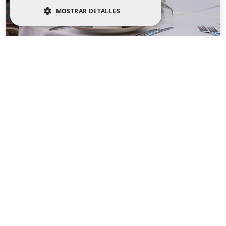
MOSTRAR DETALLES
COOKIES ESTRICTAMENTE
NECESARIAS
COOKIES DE RENDIMIENTO
COOKIES DE PREFERENCIAS
Restaurante Tenis Canyelles
COOKIES DE FUNCIONALIDAD
Nuestro Restaurante dispone de una agradable terraza.
Está abierto al público en los meses de verano.
Más información
Cookies estrictamente necesarias
Cookies de rendimiento
Cookies de preferencias
Cookies de funcionalidad
Las cookies estrictamente necesarias permiten
la funcionalidad principal del sitio web, como
el inicio de sesión de usuario y la gestión de
cuentas. El sitio web no se puede utilizar
correctamente sin las cookies estrictamente